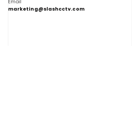
Email
marketing@slashcctv.com
WA
Telp