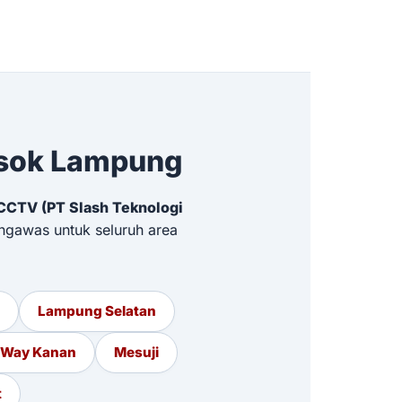
osok Lampung
CCTV (PT Slash Teknologi
ngawas untuk seluruh area
Lampung Selatan
Way Kanan
Mesuji
t