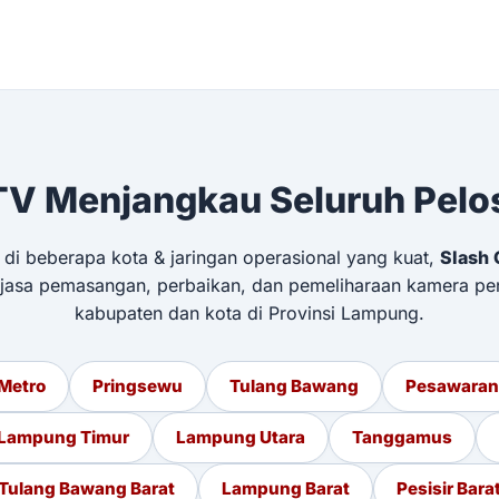
V Menjangkau Seluruh Pel
 di beberapa kota & jaringan operasional yang kuat,
Slash 
 jasa pemasangan, perbaikan, dan pemeliharaan kamera pe
kabupaten dan kota di Provinsi Lampung.
Metro
Pringsewu
Tulang Bawang
Pesawaran
Lampung Timur
Lampung Utara
Tanggamus
Tulang Bawang Barat
Lampung Barat
Pesisir Bara