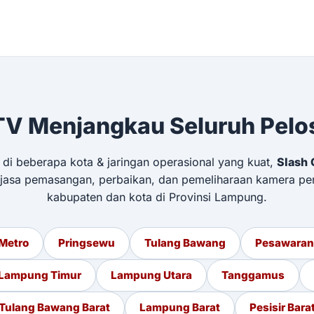
V Menjangkau Seluruh Pel
 di beberapa kota & jaringan operasional yang kuat,
Slash 
 jasa pemasangan, perbaikan, dan pemeliharaan kamera pe
kabupaten dan kota di Provinsi Lampung.
Metro
Pringsewu
Tulang Bawang
Pesawaran
Lampung Timur
Lampung Utara
Tanggamus
Tulang Bawang Barat
Lampung Barat
Pesisir Bara