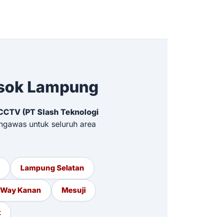
osok Lampung
CCTV (PT Slash Teknologi
ngawas untuk seluruh area
Lampung Selatan
Way Kanan
Mesuji
t