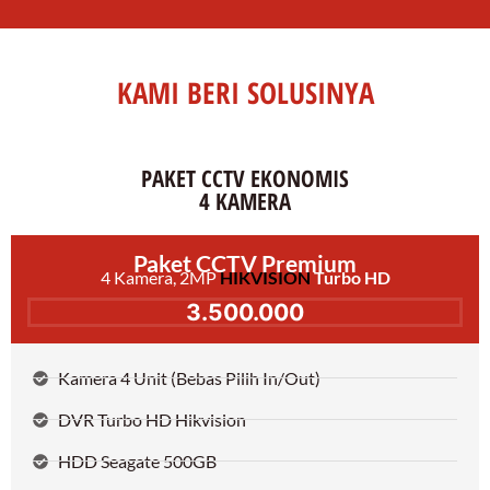
KAMI BERI SOLUSINYA
PAKET CCTV EKONOMIS
4 KAMERA
Paket CCTV Premium
4 Kamera, 2MP
HIKVISION
Turbo HD
3.500.000
Kamera 4 Unit (Bebas Pilih In/Out)
DVR Turbo HD Hikvision
HDD Seagate 500GB