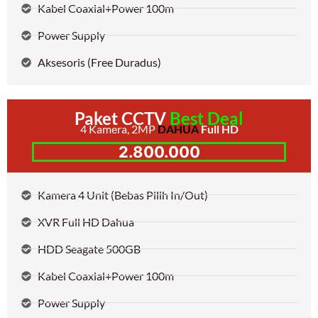
Kabel Coaxial+Power 100m
Power Supply
Aksesoris (Free Duradus)
Paket CCTV
Best Deal
4 Kamera, 2MP
DAHUA
Full HD
2.800.000
Kamera 4 Unit (Bebas Pilih In/Out)
XVR Full HD Dahua
HDD Seagate 500GB
Kabel Coaxial+Power 100m
Power Supply