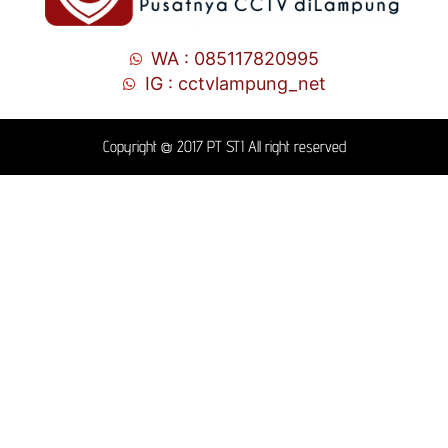
WA : 085117820995
IG : cctvlampung_net
Copyright @ 2017 PT STI All right reserved