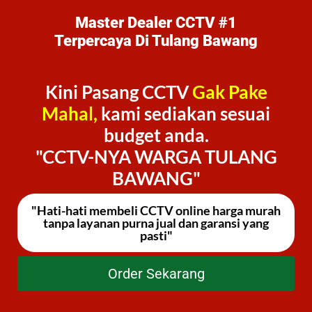
Master Dealer CCTV #1
Terpercaya Di Tulang Bawang
Kini Pasang CCTV
Gak Pake
Mahal,
kami sediakan sesuai
budget anda.
"CCTV-NYA WARGA TULANG
BAWANG"
"Hati-hati membeli CCTV online harga murah
tanpa layanan purna jual dan garansi yang
pasti"
Order Sekarang