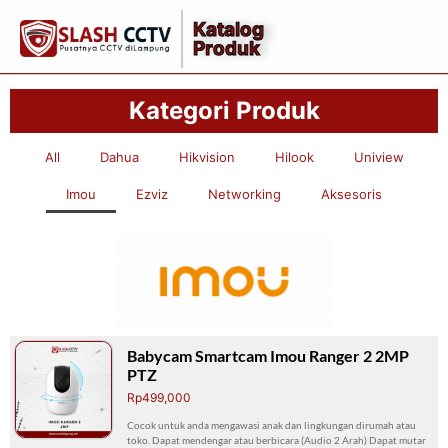
Katalog
Produk
Kategori Produk
All
Dahua
Hikvision
Hilook
Uniview
Imou
Ezviz
Networking
Aksesoris
Babycam Smartcam Imou Ranger 2 2MP
PTZ
Rp499,000
Cocok untuk anda mengawasi anak dan lingkungan dirumah atau
toko. Dapat mendengar atau berbicara (Audio 2 Arah) Dapat mutar