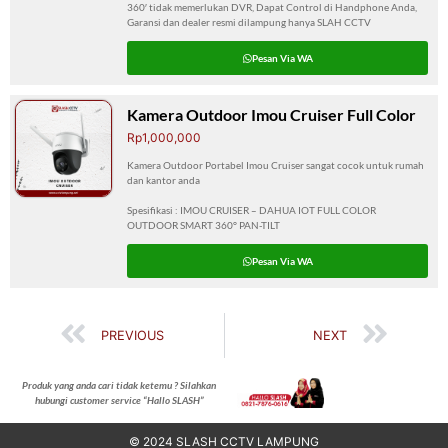
360′ tidak memerlukan DVR, Dapat Control di Handphone Anda,
Garansi dan dealer resmi dilampung hanya SLAH CCTV
Pesan Via WA
Kamera Outdoor Imou Cruiser Full Color
Rp1,000,000
Kamera Outdoor Portabel Imou Cruiser sangat cocok untuk rumah
dan kantor anda
Spesifikasi : IMOU CRUISER – DAHUA IOT FULL COLOR
OUTDOOR SMART 360° PAN-TILT
Pesan Via WA
PREVIOUS
NEXT
Produk yang anda cari tidak ketemu ? Silahkan
hubungi customer service “Hallo SLASH”
© 2024 SLASH CCTV LAMPUNG