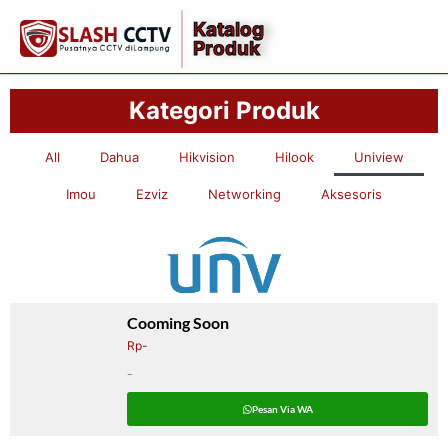
Katalog
Produk
Kategori Produk
All
Dahua
Hikvision
Hilook
Uniview
Imou
Ezviz
Networking
Aksesoris
Cooming Soon
Rp-
–
Pesan Via WA