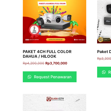
PAKET 4CH FULL COLOR
Paket 
DAHUA / HILOOK
Rp
3,30
Rp
4,200,000
Rp
3,700,000
R
Request Penawaran